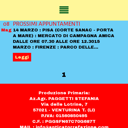
08
PROSSIMI APPUNTAMENTI
Mag
14 MARZO : PISA (CORTE SANAC - PORTA
A MARE) : MERCATO DI CAMPAGNA AMICA
DALLE ORE 07.30 ALLE ORE 12.3015
MARZO : FIRENZE : PARCO DELLE
...
Leggi
1
Produzione Primaria:
Az.Agr. PAGGETTI STEFANIA
Via delle Lotrine, 7
57021 - VENTURINA T. (LI)
P.IVA: 01560850495
C.F. : PGGSFN67C70G687T
MAIL : info@anticatorrefazione.com