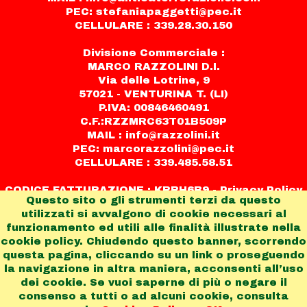
PEC: stefaniapaggetti@pec.it
CELLULARE : 339.28.30.150
Divisione Commerciale :
MARCO RAZZOLINI D.I.
Via delle Lotrine, 9
57021 - VENTURINA T. (LI)
P.IVA: 00846460491
C.F.:RZZMRC63T01B509P
MAIL : info@razzolini.it
PEC: marcorazzolini@pec.it
CELLULARE : 339.485.58.51
CODICE FATTURAZIONE : KRRH6B9 -
Privacy Policy
Questo sito o gli strumenti terzi da questo
utilizzati si avvalgono di cookie necessari al
funzionamento ed utili alle finalità illustrate nella
cookie policy. Chiudendo questo banner, scorrendo
questa pagina, cliccando su un link o proseguendo
Condividi
la navigazione in altra maniera, acconsenti all’uso
dei cookie. Se vuoi saperne di più o negare il
consenso a tutti o ad alcuni cookie, consulta